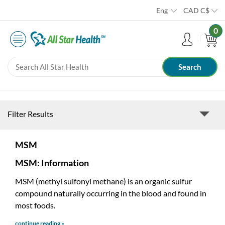
Eng
CAD
C$
0
Filter Results
MSM
MSM: Information
MSM (methyl sulfonyl methane) is an organic sulfur
compound naturally occurring in the blood and found in
most foods.
continue reading »