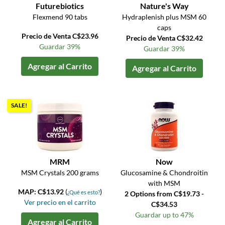
Futurebiotics
Nature's Way
Flexmend 90 tabs
Hydraplenish plus MSM 60
caps
Precio de Venta C$23.96
Precio de Venta C$32.42
Guardar 39%
Guardar 39%
Agregar al Carrito
Agregar al Carrito
SALE!
MRM
Now
MSM Crystals 200 grams
Glucosamine & Chondroitin
with MSM
MAP: C$13.92
(
)
¿Qué es esto?
2 Options from C$19.73 -
Ver precio en el carrito
C$34.53
Guardar up to 47%
Agregar al Carrito