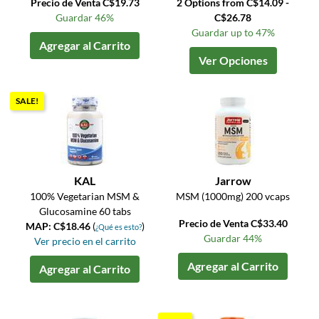
Precio de Venta C$19.73
2 Options from C$14.09 -
Guardar 46%
C$26.78
Guardar up to 47%
Agregar al Carrito
Ver Opciones
SALE!
KAL
Jarrow
100% Vegetarian MSM &
MSM (1000mg) 200 vcaps
Glucosamine 60 tabs
Precio de Venta C$33.40
MAP: C$18.46
(
)
¿Qué es esto?
Guardar 44%
Ver precio en el carrito
Agregar al Carrito
Agregar al Carrito