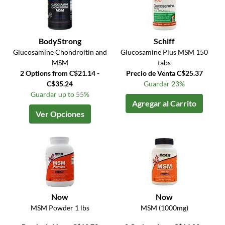
BodyStrong
Schiff
Glucosamine Chondroitin and
Glucosamine Plus MSM 150
MSM
tabs
2 Options from C$21.14 -
Precio de Venta C$25.37
C$35.24
Guardar 23%
Guardar up to 55%
Agregar al Carrito
Ver Opciones
Now
Now
MSM Powder 1 lbs
MSM (1000mg)