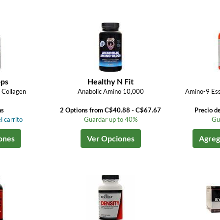
pps
Healthy N Fit
 Collagen
Anabolic Amino 10,000
Amino-9 Ess
ns
2 Options from C$40.88 - C$67.67
Precio d
l carrito
Guardar up to 40%
Gu
ones
Ver Opciones
Agrega