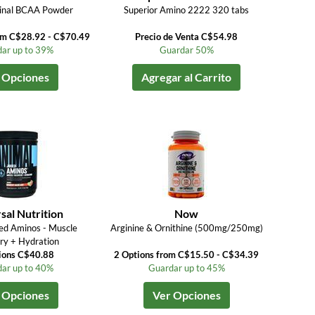
ginal BCAA Powder
Superior Amino 2222 320 tabs
om C$28.92 - C$70.49
Precio de Venta C$54.98
ar up to 39%
Guardar 50%
 Opciones
Agregar al Carrito
sal Nutrition
Now
ed Aminos - Muscle
Arginine & Ornithine (500mg/250mg)
ry + Hydration
ions C$40.88
2 Options from C$15.50 - C$34.39
ar up to 40%
Guardar up to 45%
 Opciones
Ver Opciones