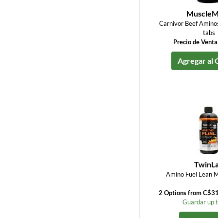
MuscleM
Carnivor Beef Aminos
tabs
Precio de Vent
Agregar al 
TwinL
Amino Fuel Lean M
2 Options from C$3
Guardar up 