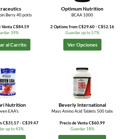
raceutics
Optimum Nutrition
in Berry 40 pckts
BCAA 1000
e Venta C$84.59
2 Options from C$29.60 - C$52.16
ardar 39%
Guardar up to 57%
r al Carrito
Ver Opciones
ri Nutrition
Beverly International
oven EAA's
Mass Amino Acid Tablets 500 tabs
om C$31.57 - C$39.47
Precio de Venta C$60.99
ar up to 43%
Guardar 18%