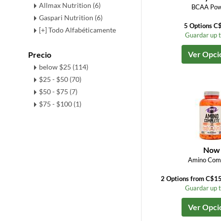
Allmax Nutrition (6)
BCAA Pow
Gaspari Nutrition (6)
5 Options C
[+] Todo Alfabéticamente
Guardar up 
Ver Opci
Precio
below $25 (114)
$25 - $50 (70)
$50 - $75 (7)
$75 - $100 (1)
Now
Amino Com
2 Options from C$1
Guardar up 
Ver Opci