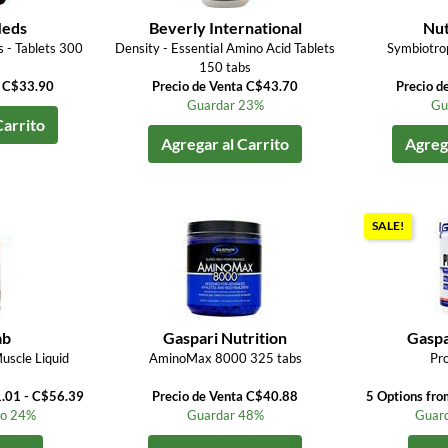
eds
Beverly International
Nut
 - Tablets 300
Density - Essential Amino Acid Tablets
Symbiotrop
150 tabs
a C$33.90
Precio de Venta C$43.70
Precio d
Guardar 23%
Gu
Carrito
Agregar al Carrito
Agrega
SALE!
ab
Gaspari Nutrition
Gaspa
uscle Liquid
AminoMax 8000 325 tabs
Pr
1.01 - C$56.39
Precio de Venta C$40.88
5 Options fr
to 24%
Guardar 48%
Guard