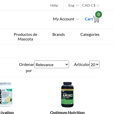
Help
Eng
CAD
C$
0
My Account
Cart
Productos de
Brands
Categories
Mascota
Ordenar
Artículos
por
civation
Optimum Nutrition