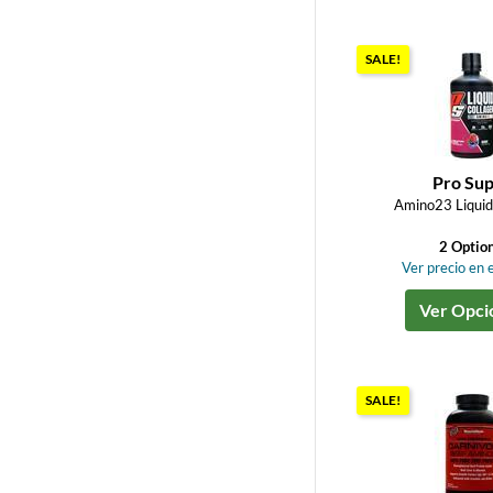
SALE!
Pro Su
Amino23 Liquid
2 Optio
Ver precio en e
Ver Opci
SALE!