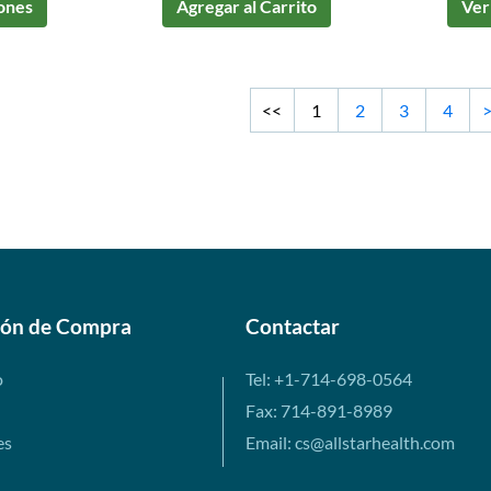
ones
Agregar al Carrito
Ver
<<
1
2
3
4
ión de Compra
Contactar
o
Tel: +1-714-698-0564
Fax: 714-891-8989
es
Email: cs@allstarhealth.com