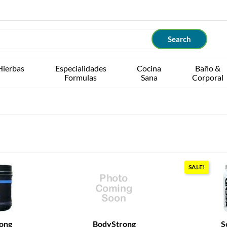
Hierbas
Especialidades
Cocina
Baño &
Formulas
Sana
Corporal
SALE!
ong
BodyStrong
S