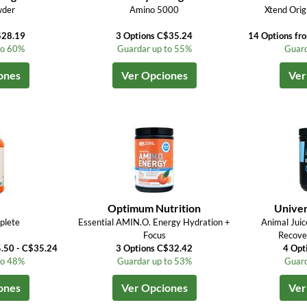
der
Amino 5000
Xtend Ori
$28.19
3 Options C$35.24
14 Options fr
to 60%
Guardar up to 55%
Guard
ones
Ver Opciones
Ver
Optimum Nutrition
Univer
plete
Essential AMIN.O. Energy Hydration +
Animal Juic
Focus
Recove
5.50 - C$35.24
3 Options C$32.42
4 Opt
to 48%
Guardar up to 53%
Guard
ones
Ver Opciones
Ver