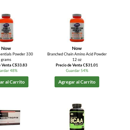
Now
Now
entials Powder 330
Branched Chain Amino Acid Powder
grams
12 oz
e Venta C$33.83
Precio de Venta C$31.01
ardar 48%
Guardar 54%
r al Carrito
Agregar al Carrito