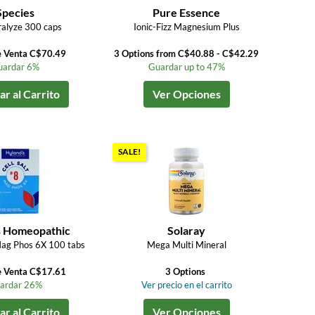
Species
Pure Essence
alyze 300 caps
Ionic-Fizz Magnesium Plus
e Venta C$70.49
3 Options from C$40.88 - C$42.29
uardar 6%
Guardar up to 47%
r al Carrito
Ver Opciones
SALE!
s Homeopathic
Solaray
Mag Phos 6X 100 tabs
Mega Multi Mineral
e Venta C$17.61
3 Options
ardar 26%
Ver precio en el carrito
r al Carrito
Ver Opciones