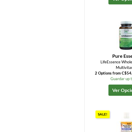
Pure Ess
LifeEssence Whole
Multivita
2 Options from C$54
Guardar up 
Ver Opci
SALE!