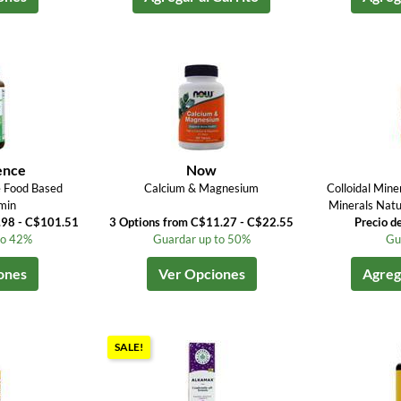
ence
Now
 Food Based
Calcium & Magnesium
Colloidal Miner
min
Minerals Natu
.98 - C$101.51
3 Options from C$11.27 - C$22.55
Precio d
to 42%
Guardar up to 50%
Gu
ones
Ver Opciones
Agrega
SALE!