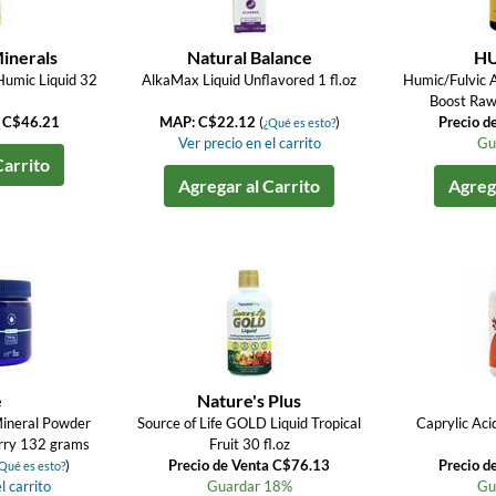
Minerals
Natural Balance
HU
Humic Liquid 32
AlkaMax Liquid Unflavored 1 fl.oz
Humic/Fulvic 
Boost Raw
a C$46.21
MAP: C$22.12
(
)
Precio d
¿Qué es esto?
Ver precio en el carrito
Gu
Carrito
Agregar al Carrito
Agrega
e
Nature's Plus
ineral Powder
Source of Life GOLD Liquid Tropical
Caprylic Aci
rry 132 grams
Fruit 30 fl.oz
)
Precio de Venta C$76.13
Precio d
Qué es esto?
l carrito
Guardar 18%
Gu