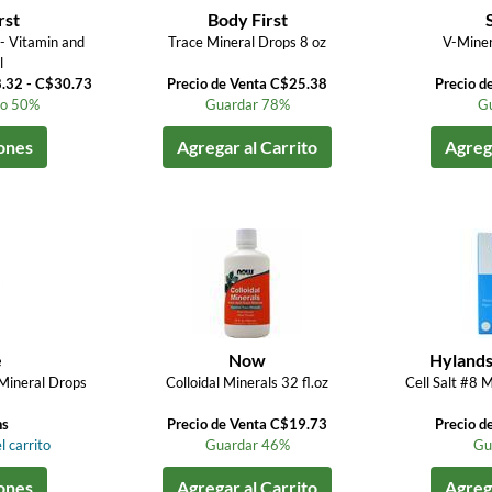
rst
Body First
- Vitamin and
Trace Mineral Drops 8 oz
V-Miner
l
8.32 - C$30.73
Precio de Venta C$25.38
Precio d
to 50%
Guardar 78%
G
ones
Agregar al Carrito
Agrega
e
Now
Hyland
Mineral Drops
Colloidal Minerals 32 fl.oz
Cell Salt #8 
ns
Precio de Venta C$19.73
Precio d
l carrito
Guardar 46%
Gu
ones
Agregar al Carrito
Agrega