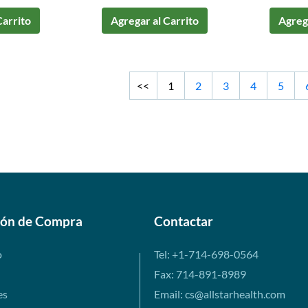
Carrito
Agregar al Carrito
Agrega
<<
1
2
3
4
5
ión de Compra
Contactar
o
Tel: +1-714-698-0564
Fax: 714-891-8989
es
Email: cs@allstarhealth.com