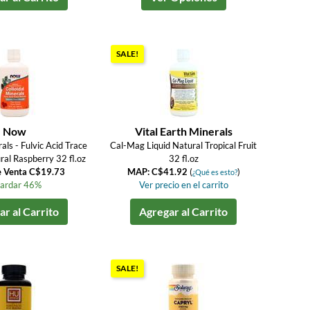
SALE!
Now
Vital Earth Minerals
als - Fulvic Acid Trace
Cal-Mag Liquid Natural Tropical Fruit
ral Raspberry 32 fl.oz
32 fl.oz
e Venta C$19.73
MAP: C$41.92
(
)
¿Qué es esto?
ardar 46%
Ver precio en el carrito
r al Carrito
Agregar al Carrito
SALE!