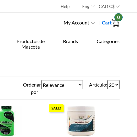
Help
Eng
CAD
C$
0
My Account
Cart
Productos de
Brands
Categories
Mascota
Ordenar
Artículos
por
SALE!