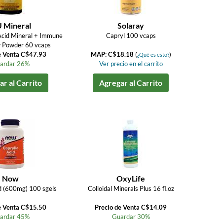
 Mineral
Solaray
Acid Mineral + Immune
Capryl 100 vcaps
 Powder 60 vcaps
e Venta C$47.93
MAP: C$18.18
(
)
¿Qué es esto?
ardar 26%
Ver precio en el carrito
r al Carrito
Agregar al Carrito
Now
OxyLife
d (600mg) 100 sgels
Colloidal Minerals Plus 16 fl.oz
e Venta C$15.50
Precio de Venta C$14.09
ardar 45%
Guardar 30%