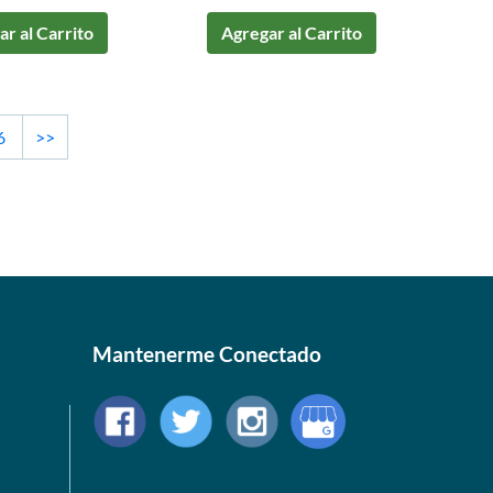
r al Carrito
Agregar al Carrito
6
>>
Mantenerme Conectado