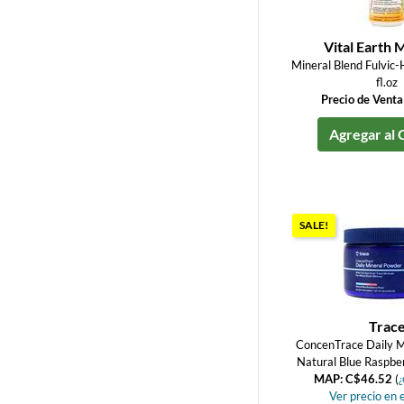
Vital Earth 
Mineral Blend Fulvic-
fl.oz
Precio de Vent
Agregar al 
SALE!
Trac
ConcenTrace Daily M
Natural Blue Raspbe
MAP: C$46.52
(
¿
Ver precio en e