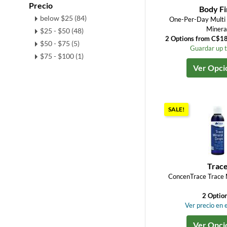
Precio
Body Fi
below $25 (84)
One-Per-Day Multi 
Minera
$25 - $50 (48)
2 Options from C$1
$50 - $75 (5)
Guardar up 
$75 - $100 (1)
Ver Opci
SALE!
Trac
ConcenTrace Trace 
2 Optio
Ver precio en e
Ver Opci