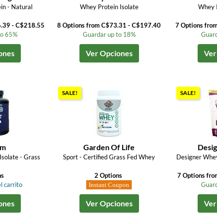
n - Natural
Whey Protein Isolate
Whey P
6.39 - C$218.55
8 Options from C$73.31 - C$197.40
7 Options fro
to 65%
Guardar up to 18%
Guard
ones
Ver Opciones
Ver
SALE!
SALE!
em
Garden Of Life
Desig
solate - Grass
Sport - Certified Grass Fed Whey
Designer Whe
ns
2 Options
7 Options fr
l carrito
Guard
Instant Coupon
ones
Ver Opciones
Ver