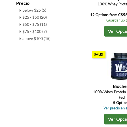
Precio
100% Whey Protei
below $25 (5)
12 Options from C$5
$25 - $50 (20)
Guardar up 
$50 - $75 (11)
Ver Opci
$75 - $100 (7)
above $100 (15)
SALE!
Bioch
100% Whey Protein I
Fed
5 Optio
Ver precio en e
Ver Opci