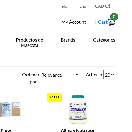
Help
Eng
CAD
C$
0
My Account
Cart
Productos de
Brands
Categories
Mascota
Ordenar
Artículos
por
SALE!
Now
Allmax Nutrition