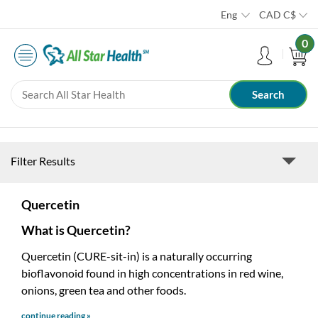
Eng
CAD
C$
0
Filter Results
Quercetin
What is Quercetin?
Quercetin (CURE-sit-in) is a naturally occurring
bioflavonoid found in high concentrations in red wine,
onions, green tea and other foods.
continue reading »