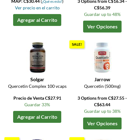
MAP: C$30.44
(
)
3 Options from C$16.34 -
¿Qué es esto?
Ver precio en el carrito
C$56.39
Guardar up to 48%
Agregar al Carrito
Ver Opciones
SALE!
Solgar
Jarrow
Quercetin Complex 100 vcaps
Quercetin (500mg)
Precio de Venta C$27.91
3 Options from C$27.55 -
Guardar 33%
C$63.44
Guardar up to 38%
Agregar al Carrito
Ver Opciones