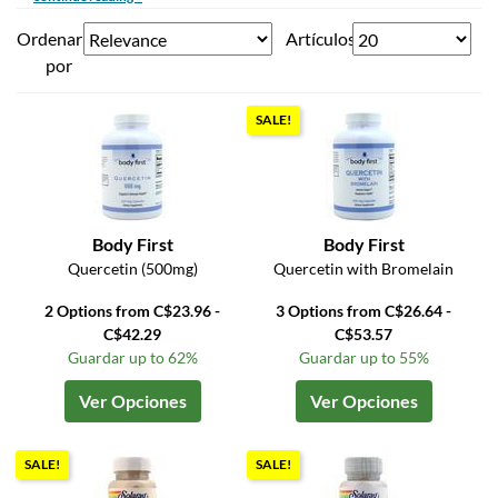
Ordenar
Artículos
por
SALE!
Body First
Body First
Quercetin (500mg)
Quercetin with Bromelain
2 Options from C$23.96 -
3 Options from C$26.64 -
C$42.29
C$53.57
Guardar up to 62%
Guardar up to 55%
Ver Opciones
Ver Opciones
SALE!
SALE!