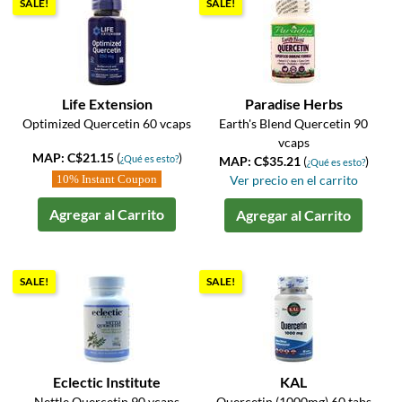
SALE!
SALE!
Life Extension
Paradise Herbs
Optimized Quercetin 60 vcaps
Earth's Blend Quercetin 90
vcaps
MAP: C$21.15
(
)
¿Qué es esto?
MAP: C$35.21
(
)
¿Qué es esto?
10% Instant Coupon
Ver precio en el carrito
Agregar al Carrito
Agregar al Carrito
SALE!
SALE!
Eclectic Institute
KAL
Nettle Quercetin 90 vcaps
Quercetin (1000mg) 60 tabs