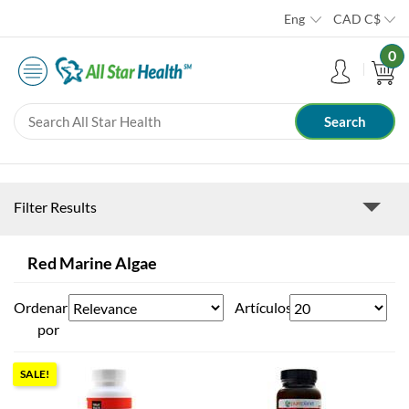
Eng
CAD
C$
0
Filter Results
Red Marine Algae
Ordenar
Artículos
por
SALE!