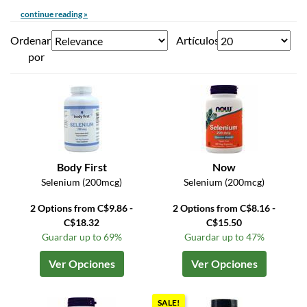
continue reading »
Ordenar
Artículos
por
Body First
Now
Selenium (200mcg)
Selenium (200mcg)
2 Options from C$9.86 -
2 Options from C$8.16 -
C$18.32
C$15.50
Guardar up to 69%
Guardar up to 47%
Ver Opciones
Ver Opciones
SALE!