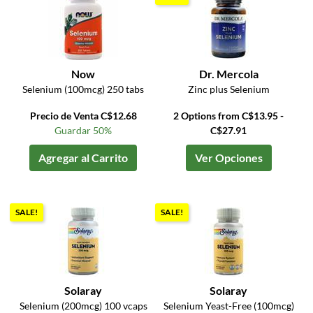
Now
Dr. Mercola
Selenium (100mcg) 250 tabs
Zinc plus Selenium
Precio de Venta C$12.68
2 Options from C$13.95 -
Guardar 50%
C$27.91
Agregar al Carrito
Ver Opciones
SALE!
SALE!
Solaray
Solaray
Selenium (200mcg) 100 vcaps
Selenium Yeast-Free (100mcg)