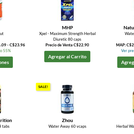
MHP
Natu
ut
Xpel - Maximum Strength Herbal
Wate
Diuretic 80 caps
4.09 - C$23.96
Precio de Venta C$22.90
MAP: C$2
to 55%
Ver prec
Agregar al Carrito
ones
Agrega
SALE!
rition
Zhou
4 tabs
Water Away 60 vcaps
Herbal Wa