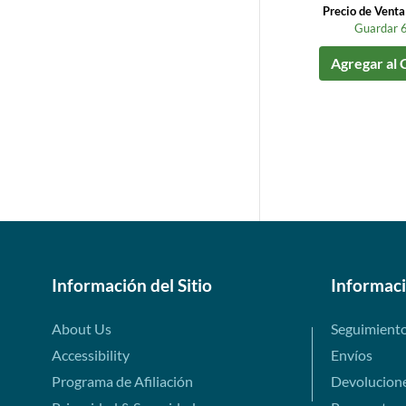
Precio de Vent
Guardar 
Agregar al 
Información del Sitio
Informac
About Us
Seguimient
Accessibility
Envíos
Programa de Afiliación
Devolucion