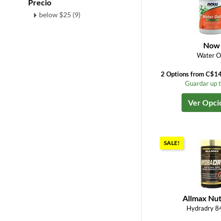
Precio
below $25 (9)
Now
Water O
2 Options from C$1
Guardar up 
Ver Opci
SALE!
Allmax Nut
Hydradry 8