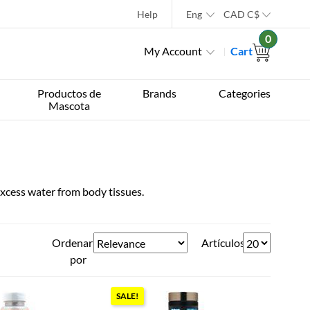
Help
Eng
CAD
C$
0
My Account
Cart
Productos de
Brands
Categories
Mascota
xcess water from body tissues.
Ordenar
Artículos
por
SALE!