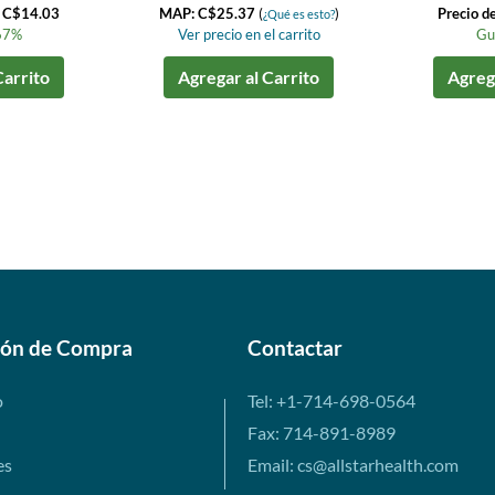
a C$14.03
MAP: C$25.37
(
)
Precio d
¿Qué es esto?
67%
Ver precio en el carrito
Gu
Carrito
Agregar al Carrito
Agrega
ión de Compra
Contactar
o
Tel: +1-714-698-0564
Fax: 714-891-8989
es
Email: cs@allstarhealth.com