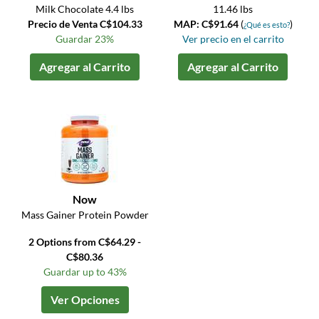
Milk Chocolate 4.4 lbs
11.46 lbs
Precio de Venta C$104.33
MAP: C$91.64
(
)
¿Qué es esto?
Guardar 23%
Ver precio en el carrito
Agregar al Carrito
Agregar al Carrito
Now
Mass Gainer Protein Powder
2 Options from C$64.29 -
C$80.36
Guardar up to 43%
Ver Opciones