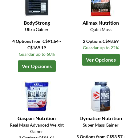
BodyStrong
Allmax Nutrition
Ultra Gainer
QuickMass
4 Options from C$91.64 -
2 Options C$98.69
C$169.19
Guardar up to 22%
Guardar up to 60%
Ver Opciones
Ver Opciones
Gaspari Nutrition
Dymatize Nutrition
Real Mass Advanced Weight
Super Mass Gainer
Gainer
5 Options from C$53.57 -
3 Options C$91.64