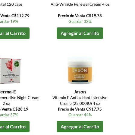
ital 120 caps
Anti-Wrinkle Renewal Cream 4 oz
e Venta C$112.79
Precio de Venta C$19.73
ardar 19%
Guardar 32%
r al Carrito
Agregar al Carrito
erma-E
Jason
enerative Night Cream
Vitamin E Antioxidant Intensive
2 oz
Creme (25,000IU) 4 oz
e Venta C$28.19
Precio de Venta C$17.75
ardar 37%
Guardar 44%
r al Carrito
Agregar al Carrito