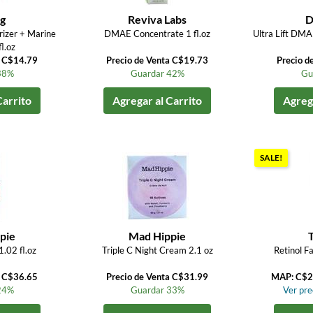
g
Reviva Labs
D
izer + Marine
DMAE Concentrate 1 fl.oz
Ultra Lift DM
fl.oz
a C$14.79
Precio de Venta C$19.73
Precio d
38%
Guardar 42%
Gu
Carrito
Agregar al Carrito
Agrega
SALE!
pie
Mad Hippie
.02 fl.oz
Triple C Night Cream 2.1 oz
Retinol Fa
a C$36.65
Precio de Venta C$31.99
MAP: C$2
24%
Guardar 33%
Ver prec