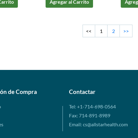
Carrito
Agregar al Carrito
Agrega
<<
1
2
>>
ión de Compra
Contactar
o
Tel: +1-714-698-0564
Fax: 714-891-8989
es
Email: cs@allstarhealth.com