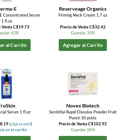
erma-E
Reserveage Organics
AE Concentrated Serum
Firming Neck Cream 1.7 oz
1 fl.oz
e Venta C$19.73
Precio de Venta C$32.42
ardar 42%
Guardar 30%
r al Carrito
Agregar al Carrito
TruSkin
Novex Biotech
cial Serum 1 fl.oz
SeroVital Rapid Dissolve Powder Fruit
Punch 30 pckts
8.19
(
)
Precio de Venta C$102.92
¿Qué es esto?
io en el carrito
Guardar 26%