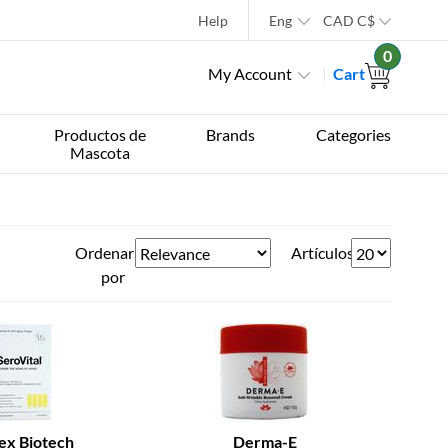
Help
Eng
CAD
C$
0
My Account
Cart
Productos de
Brands
Categories
Mascota
Ordenar
Artículos
por
ex Biotech
Derma-E