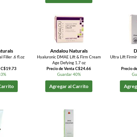
turals
Andalou Naturals
D
Filler .6 fl.oz
Hyaluronic DMAE Lift & Firm Cream
Ultra Lift Fir
Age Defying 1.7 oz
a C$19.73
Precio de Venta C$24.66
Precio d
33%
Guardar 40%
Gu
Carrito
Agregar al Carrito
Agrega