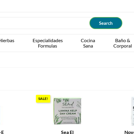
Hierbas
Especialidades
Cocina
Baño &
Formulas
Sana
Corporal
SALE!
-E
Sea El
Nov