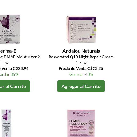
erma-E
Andalou Naturals
ming DMAE Moisturizer 2
Resveratrol Q10 Night Repair Cream
oz
1.7 oz
e Venta C$23.96
Precio de Venta C$23.25
ardar 35%
Guardar 43%
r al Carrito
Agregar al Carrito