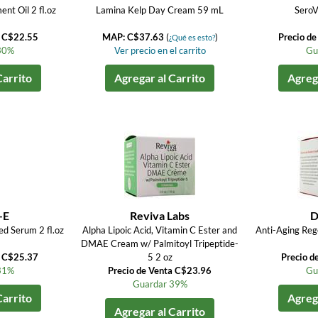
nt Oil 2 fl.oz
Lamina Kelp Day Cream 59 mL
SeroV
a C$22.55
MAP: C$37.63
(
)
Precio d
¿Qué es esto?
30%
Ver precio en el carrito
Gu
Carrito
Agregar al Carrito
Agrega
-E
Reviva Labs
D
d Serum 2 fl.oz
Alpha Lipoic Acid, Vitamin C Ester and
Anti-Aging Reg
DMAE Cream w/ Palmitoyl Tripeptide-
a C$25.37
5 2 oz
Precio d
31%
Precio de Venta C$23.96
Gu
Guardar 39%
Carrito
Agrega
Agregar al Carrito