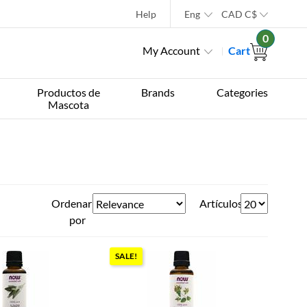
Help
Eng
CAD
C$
0
My Account
Cart
Productos de
Brands
Categories
Mascota
Ordenar
Artículos
por
SALE!