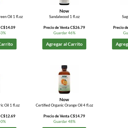
Now
en Oil 1 fl.oz
Sandalwood 1 fl.oz
Sage
a C$14.09
Precio de Venta C$26.79
Precio d
33%
Guardar 46%
Gu
Carrito
Agregar al Carrito
Agrega
Now
 Oil 1 fl.oz
Certified Organic Orange Oil 4 fl.oz
a C$12.69
Precio de Venta C$14.79
40%
Guardar 48%