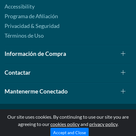
Accessibility
Programa de Afiliación
Privacidad & Seguridad
Términos de Uso
Información de Compra
Contactar
Mantenerme Conectado
Our site uses cookies. By continuing to use our site you are
agreeing to our
cookies policy
and
privacy policy
.
© 1999-2026, AllStarHealth.com | All Rights Reserved
* Estas declaraciones no han sido evaluadas por la FDA
Accept and Close