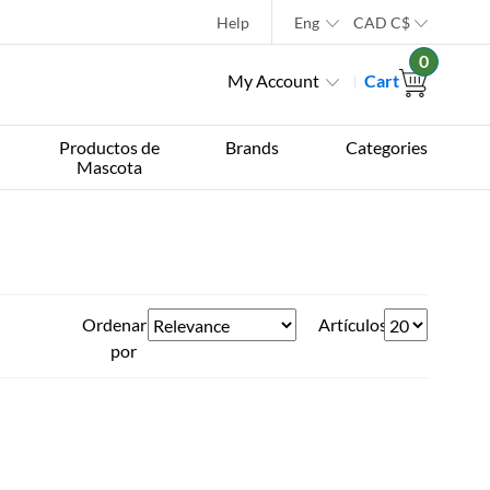
Help
Eng
CAD
C$
0
My Account
Cart
Productos de
Brands
Categories
Mascota
Ordenar
Artículos
por