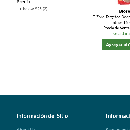
Precio
below $25 (2)
Bior
T-Zone Targeted Deep
Strips 15 s
Precio de Vent
Guardar 
Agregar al 
Información del Sitio
Informac
About Us
Seguimient