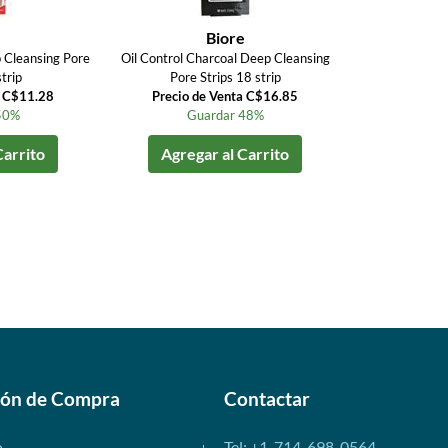
e
Biore
 Cleansing Pore
Oil Control Charcoal Deep Cleansing
trip
Pore Strips 18 strip
a C$11.28
Precio de Venta C$16.85
50%
Guardar 48%
Carrito
Agregar al Carrito
ión de Compra
Contactar
o
Tel: +1-714-698-0564