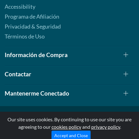
Accessibility
Programa de Afiliación
Privacidad & Seguridad
Términos de Uso
Información de Compra
Contactar
Mantenerme Conectado
Our site uses cookies. By continuing to use our site you are
agreeing to our
cookies policy
and
privacy policy
.
© 1999-2026, AllStarHealth.com | All Rights Reserved
* Estas declaraciones no han sido evaluadas por la FDA
Accept and Close