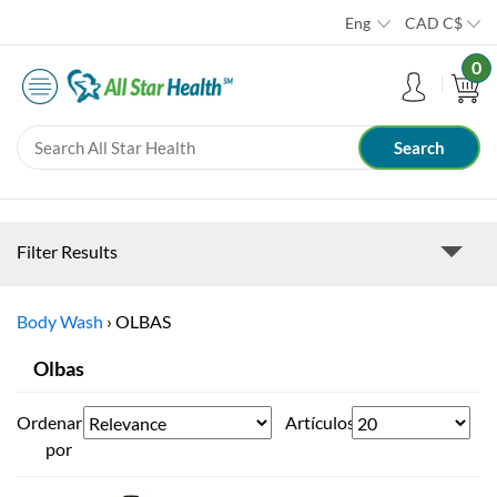
Eng
CAD
C$
0
Filter Results
Body Wash
›
OLBAS
Olbas
Ordenar
Artículos
por