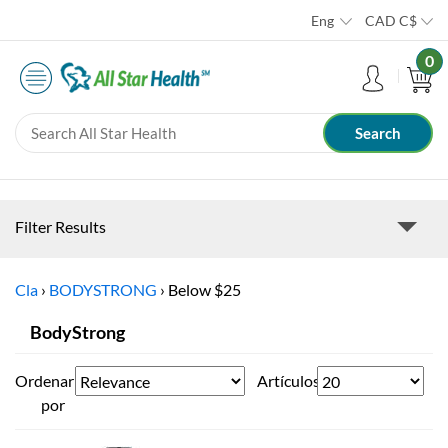
Eng
CAD
C$
0
Filter Results
Cla
›
BODYSTRONG
›
Below $25
BodyStrong
Ordenar
Artículos
por