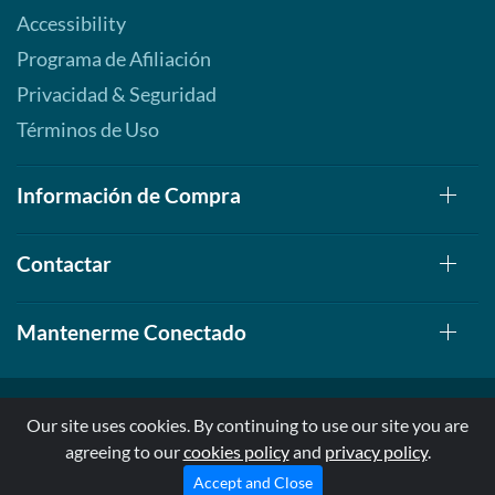
Accessibility
Programa de Afiliación
Privacidad & Seguridad
Términos de Uso
Información de Compra
Contactar
Mantenerme Conectado
Our site uses cookies. By continuing to use our site you are
agreeing to our
cookies policy
and
privacy policy
.
© 1999-2026, AllStarHealth.com | All Rights Reserved
* Estas declaraciones no han sido evaluadas por la FDA
Accept and Close