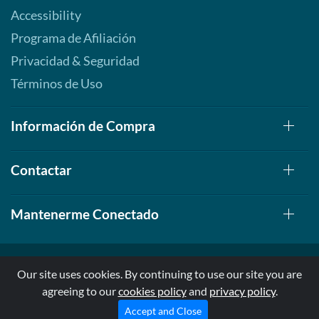
Accessibility
Programa de Afiliación
Privacidad & Seguridad
Términos de Uso
Información de Compra
Contactar
Mantenerme Conectado
Our site uses cookies. By continuing to use our site you are
agreeing to our
cookies policy
and
privacy policy
.
© 1999-2026, AllStarHealth.com | All Rights Reserved
* Estas declaraciones no han sido evaluadas por la FDA
Accept and Close