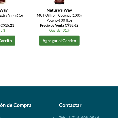
 Way
Nature's Way
Extra Virgin) 16
MCT Oil from Coconut (100%
Potency) 30 fl.oz
a C$15.21
Precio de Venta C$38.62
33%
Guardar 31%
Carrito
Agregar al Carrito
ión de Compra
Contactar
o
Tel: +1-714-698-0564