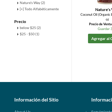
Nature's Way (2)
[+] Todo Alfabéticamente
Nature's
Coconut Oil (Organic 
oz
Precio
Precio de Vent
below $25 (2)
Guardar 
$25 - $50 (1)
Agregar al 
Información del Sitio
Informac
About Us
Seguimient