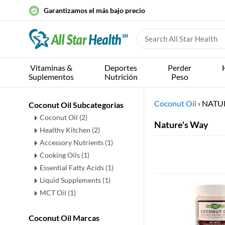
Garantizamos el más bajo precio
Vitaminas &
Deportes
Perder
Suplementos
Nutrición
Peso
Coconut Oil
›
NATU
Coconut Oil Subcategorias
Coconut Oil
(2)
Nature's Way
Healthy Kitchen
(2)
Accessory Nutrients
(1)
Cooking Oils
(1)
Essential Fatty Acids
(1)
Liquid Supplements
(1)
MCT Oil
(1)
Coconut Oil Marcas