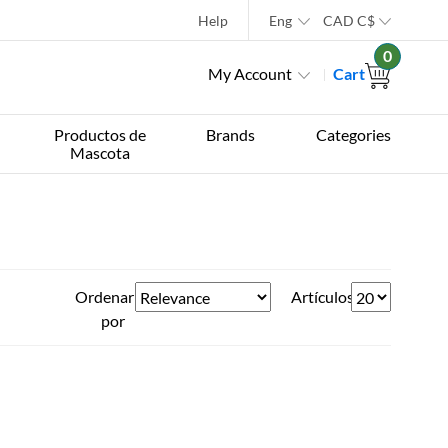
Help
Eng
CAD
C$
0
My Account
Cart
Productos de
Brands
Categories
Mascota
Ordenar
Artículos
por