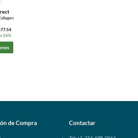
rect
ollagen
$77.54
to 26%
ones
ión de Compra
Contactar
o
Tel: +1-714-698-0564