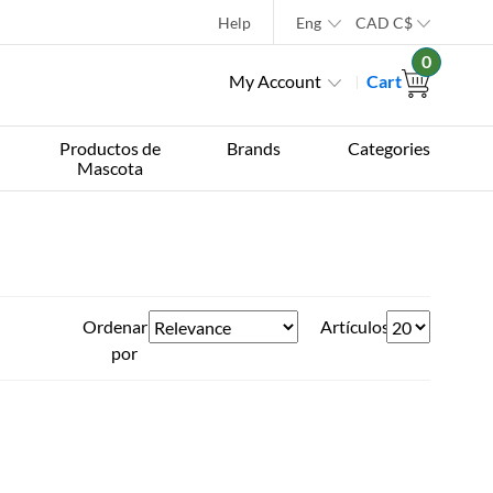
Help
Eng
CAD
C$
0
My Account
Cart
Productos de
Brands
Categories
Mascota
Ordenar
Artículos
por