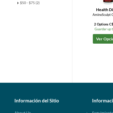
$50 - $75 (2)
Health Di
AminoSculpt C
2 Options C
Guardar up 
Ver Opci
Información del Sitio
Informac
About Us
Seguimient