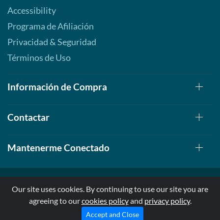
Accessibility
Programa de Afiliación
Privacidad & Seguridad
Términos de Uso
Información de Compra
Contactar
Mantenerme Conectado
Our site uses cookies. By continuing to use our site you are
agreeing to our
cookies policy
and
privacy policy
.
© 1999-2026, AllStarHealth.com | All Rights Reserved
* Estas declaraciones no han sido evaluadas por la FDA
Accept and Close