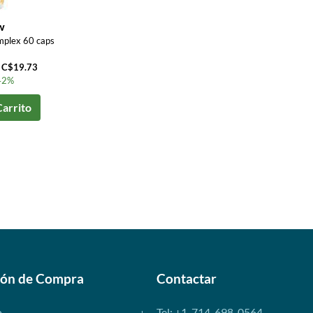
w
mplex 60 caps
a C$19.73
42%
Carrito
ión de Compra
Contactar
o
Tel: +1-714-698-0564