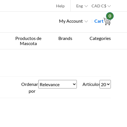
Help
Eng
CAD
C$
0
My Account
Cart
Productos de
Brands
Categories
Mascota
Ordenar
Artículos
por