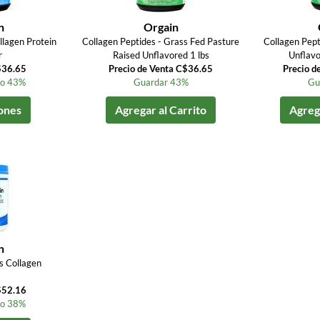
n
Orgain
llagen Protein
Collagen Peptides - Grass Fed Pasture
Collagen Pept
r
Raised Unflavored 1 lbs
Unflav
$36.65
Precio de Venta C$36.65
Precio d
to 43%
Guardar 43%
Gu
ones
Agregar al Carrito
Agrega
n
us Collagen
$52.16
to 38%