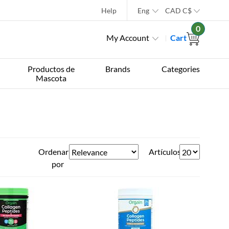
Help
Eng
CAD
C$
0
My Account
Cart
Productos de
Brands
Categories
Mascota
Ordenar
Artículos
por