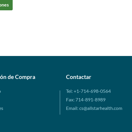
ones
ión de Compra
Contactar
o
Tel: +1-714-698-0564
Fax: 714-891-8989
es
Email: cs@allstarhealth.com