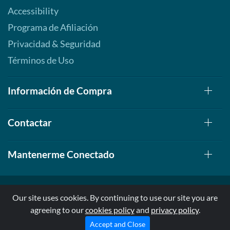
Accessibility
Programa de Afiliación
Privacidad & Seguridad
Términos de Uso
Información de Compra
Contactar
Mantenerme Conectado
Our site uses cookies. By continuing to use our site you are
agreeing to our
cookies policy
and
privacy policy
.
© 1999-2026, AllStarHealth.com | All Rights Reserved
* Estas declaraciones no han sido evaluadas por la FDA
Accept and Close