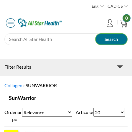
Eng
CAD
C$
0
Filter Results
Collagen
›
SUNWARRIOR
SunWarrior
Ordenar
Artículos
por