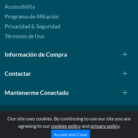
Accessibility
Programa de Afiliación
Privacidad & Seguridad
Términos de Uso
Información de Compra
Contactar
Mantenerme Conectado
Our site uses cookies. By continuing to use our site you are
agreeing to our
cookies policy
and
privacy policy
.
© 1999-2026, AllStarHealth.com | All Rights Reserved
* Estas declaraciones no han sido evaluadas por la FDA
Accept and Close