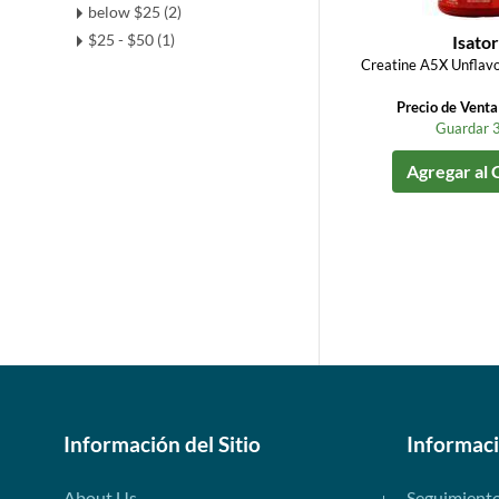
below $25 (2)
$25 - $50 (1)
Isator
Creatine A5X Unflav
Precio de Vent
Guardar 
Agregar al 
Información del Sitio
Informac
About Us
Seguimient