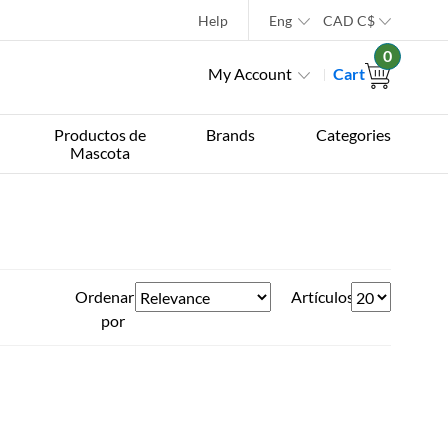
Help
Eng
CAD
C$
0
My Account
Cart
Productos de
Brands
Categories
Mascota
Ordenar
Artículos
por