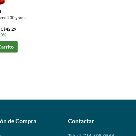
i
ored 200 grams
a C$42.29
30%
Carrito
ión de Compra
Contactar
o
Tel: +1-714-698-0564