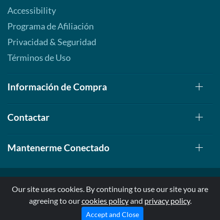
Accessibility
Programa de Afiliación
Privacidad & Seguridad
Términos de Uso
Información de Compra
Contactar
Mantenerme Conectado
Our site uses cookies. By continuing to use our site you are
agreeing to our
cookies policy
and
privacy policy
.
© 1999-2026, AllStarHealth.com | All Rights Reserved
* Estas declaraciones no han sido evaluadas por la FDA
Accept and Close