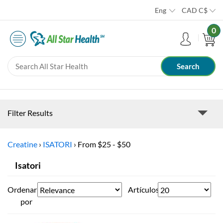
Eng
CAD
C$
0
Filter Results
Creatine
›
ISATORI
›
From $25 - $50
Isatori
Ordenar
Artículos
por