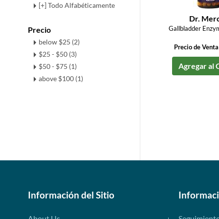
[+] Todo Alfabéticamente
Dr. Mer
Gallbladder Enzy
Precio
below $25 (2)
Precio de Vent
$25 - $50 (3)
Agregar al 
$50 - $75 (1)
above $100 (1)
Información del Sitio
Informac
About Us
Seguimient