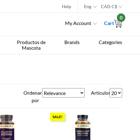
Help
Eng
CAD
C$
0
My Account
Cart
Productos de
Brands
Categories
Mascota
Ordenar
Artículos
por
SALE!