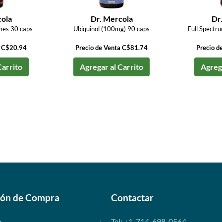
cola
Dr. Mercola
Dr
mes 30 caps
Ubiquinol (100mg) 90 caps
Full Spectr
a C$20.94
Precio de Venta C$81.74
Precio d
Carrito
Agregar al Carrito
Agrega
ión de Compra
Contactar
o
Tel: +1-714-698-0564