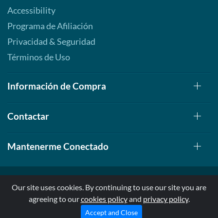
Accessibility
Programa de Afiliación
Privacidad & Seguridad
Términos de Uso
Información de Compra
Contactar
Mantenerme Conectado
Our site uses cookies. By continuing to use our site you are
agreeing to our
cookies policy
and
privacy policy
.
© 1999-2026, AllStarHealth.com | All Rights Reserved
* Estas declaraciones no han sido evaluadas por la FDA
Accept and Close