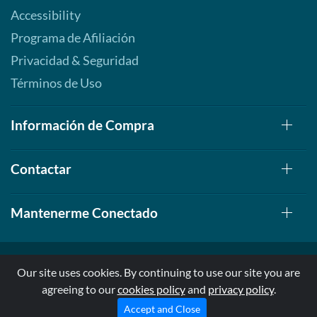
Accessibility
Programa de Afiliación
Privacidad & Seguridad
Términos de Uso
Información de Compra
Contactar
Mantenerme Conectado
Our site uses cookies. By continuing to use our site you are
agreeing to our
cookies policy
and
privacy policy
.
© 1999-2026, AllStarHealth.com | All Rights Reserved
* Estas declaraciones no han sido evaluadas por la FDA
Accept and Close