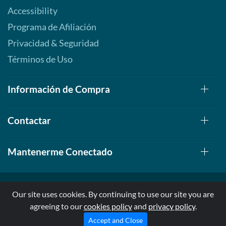
Accessibility
Programa de Afiliación
Privacidad & Seguridad
Términos de Uso
Información de Compra
Contactar
Mantenerme Conectado
Our site uses cookies. By continuing to use our site you are
agreeing to our
cookies policy
and
privacy policy
.
© 1999-2026, AllStarHealth.com | All Rights Reserved
* Estas declaraciones no han sido evaluadas por la FDA
Accept and Close