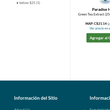
below $25 (1)
Paradise 
Green Tea Extract (2
MAP: C$21.14
(
¿
Ver precio en e
Agregar al 
Información del Sitio
Informac
About Us
Seguimient