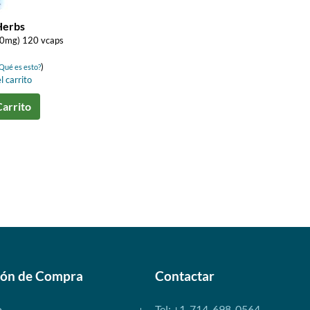
Herbs
50mg) 120 vcaps
)
Qué es esto?
l carrito
Carrito
ión de Compra
Contactar
o
Tel: +1-714-698-0564