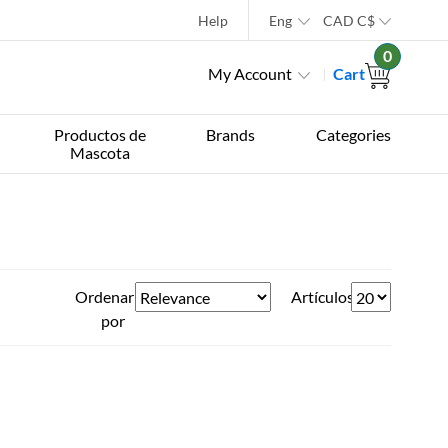
Help
Eng
CAD
C$
0
My Account
Cart
Productos de
Brands
Categories
Mascota
Ordenar
Artículos
por