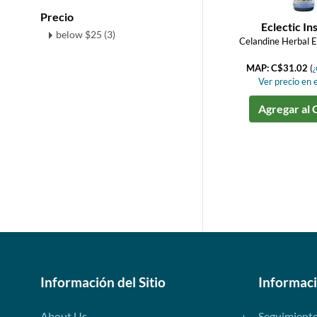
Precio
Eclectic In
below $25 (3)
Celandine Herbal Ex
MAP: C$31.02
(
¿
Ver precio en e
Agregar al 
Información del Sitio
Informac
About Us
Seguimient