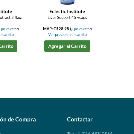
stitute
Eclectic Institute
tract 2 fl.oz
Liver Support 45 vcaps
)
MAP: C$28.98
(
)
Qué es esto?
¿Qué es esto?
l carrito
Ver precio en el carrito
Carrito
Agregar al Carrito
ión de Compra
Contactar
o
Tel: +1-714-698-0564