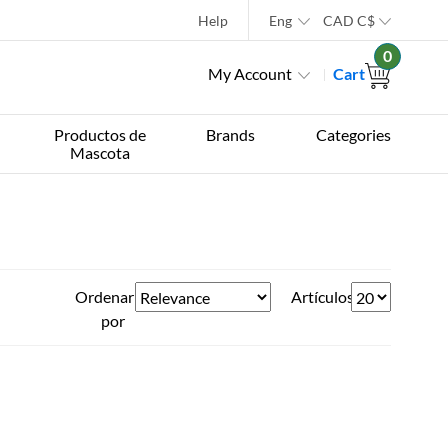
Help
Eng
CAD
C$
0
My Account
Cart
Productos de
Brands
Categories
Mascota
Ordenar
Artículos
por