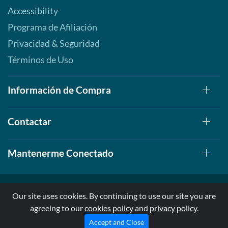
Accessibility
Programa de Afiliación
Privacidad & Seguridad
Términos de Uso
Información de Compra
Contactar
Mantenerme Conectado
Our site uses cookies. By continuing to use our site you are
agreeing to our
cookies policy
and
privacy policy
.
© 1999-2026, AllStarHealth.com | All Rights Reserved
* Estas declaraciones no han sido evaluadas por la FDA
Accept and Close