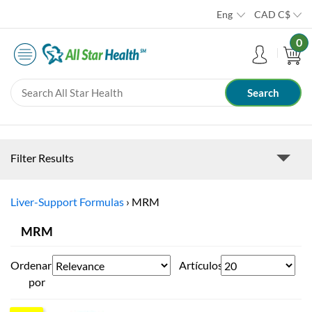
Eng
CAD
C$
0
Filter Results
Liver-Support Formulas
›
MRM
MRM
Ordenar
Artículos
por