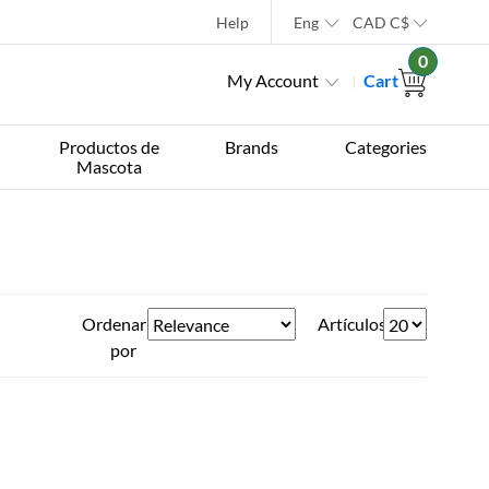
Help
Eng
CAD
C$
0
My Account
Cart
Productos de
Brands
Categories
Mascota
Ordenar
Artículos
por