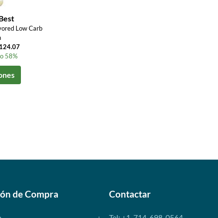
Best
avored Low Carb
n
$124.07
to 58%
ones
ión de Compra
Contactar
o
Tel: +1-714-698-0564