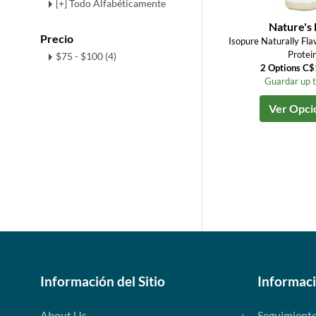
[+] Todo Alfabéticamente
Nature's 
Precio
Isopure Naturally Fl
Protei
$75 - $100 (4)
2 Options C
Guardar up 
Ver Opci
Información del Sitio
Informac
About Us
Seguimient