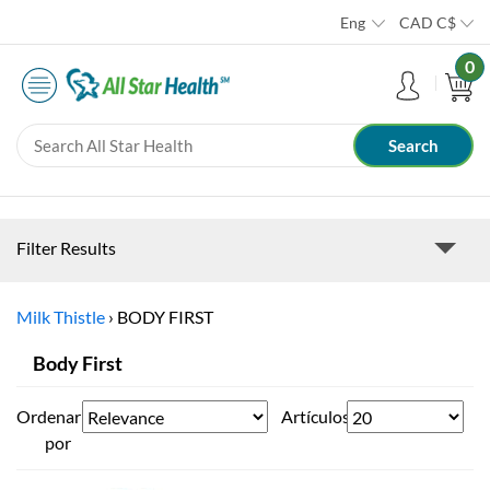
Eng
CAD
C$
0
Filter Results
Milk Thistle
›
BODY FIRST
Body First
Ordenar
Artículos
por