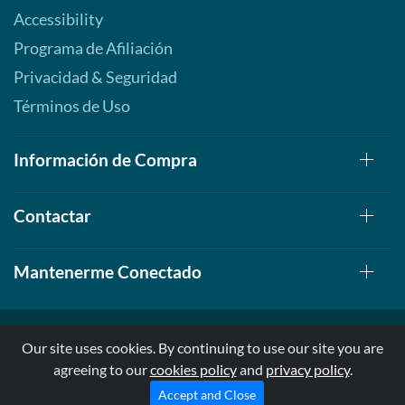
Accessibility
Programa de Afiliación
Privacidad & Seguridad
Términos de Uso
Información de Compra
Contactar
Mantenerme Conectado
Our site uses cookies. By continuing to use our site you are
agreeing to our
cookies policy
and
privacy policy
.
© 1999-2026, AllStarHealth.com | All Rights Reserved
* Estas declaraciones no han sido evaluadas por la FDA
Accept and Close