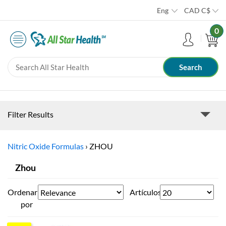
Eng
CAD
C$
0
Filter Results
Nitric Oxide Formulas
›
ZHOU
Zhou
Ordenar
Artículos
por