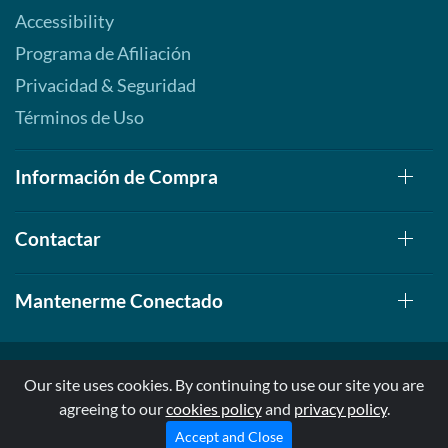
Accessibility
Programa de Afiliación
Privacidad & Seguridad
Términos de Uso
Información de Compra
Contactar
Mantenerme Conectado
Our site uses cookies. By continuing to use our site you are
agreeing to our
cookies policy
and
privacy policy
.
© 1999-2026, AllStarHealth.com | All Rights Reserved
* Estas declaraciones no han sido evaluadas por la FDA
Accept and Close