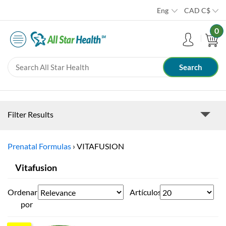
Eng
CAD
C$
0
Filter Results
Prenatal Formulas
›
VITAFUSION
Vitafusion
Ordenar
Artículos
por