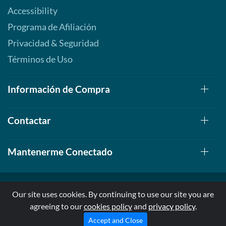
Accessibility
Programa de Afiliación
Privacidad & Seguridad
Términos de Uso
Información de Compra
Contactar
Mantenerme Conectado
Our site uses cookies. By continuing to use our site you are
agreeing to our
cookies policy
and
privacy policy
.
© 1999-2026, AllStarHealth.com | All Rights Reserved
* Estas declaraciones no han sido evaluadas por la FDA
Accept and Close