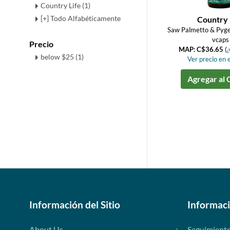
Country Life (1)
[+] Todo Alfabéticamente
Country 
Saw Palmetto & Pyg
vcaps
Precio
MAP: C$36.65
(
¿
below $25 (1)
Ver precio en e
Agregar al 
Información del Sitio
Informac
About Us
Seguimient