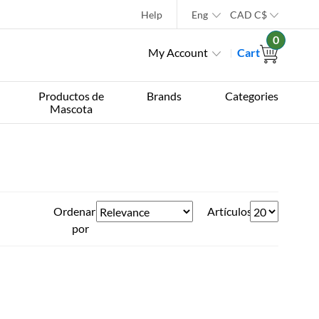
Help
Eng
CAD
C$
0
My Account
Cart
Productos de
Brands
Categories
Mascota
Ordenar
Artículos
por