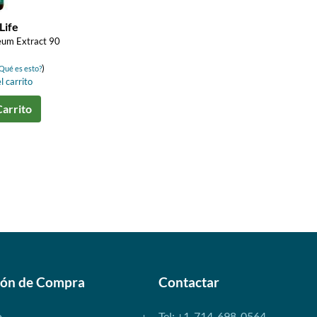
Life
eum Extract 90
)
Qué es esto?
l carrito
Carrito
ión de Compra
Contactar
o
Tel: +1-714-698-0564