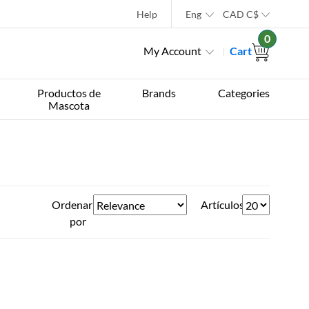
Help
Eng
CAD
C$
0
My Account
Cart
Productos de
Brands
Categories
Mascota
Ordenar
Artículos
por