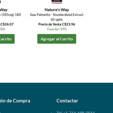
 Way
Nature's Way
es (585mg) 180
Saw Palmetto - Standardized Extract
60 sgels
a C$26.07
Precio de Venta C$23.96
38%
Guardar 39%
Carrito
Agregar al Carrito
ión de Compra
Contactar
o
Tel: +1-714-698-0564