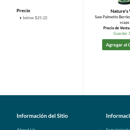
Precio
Nature's
Saw Palmetto Berri
below $25 (2)
vcaps
Precio de Vent
Guardar 
Agregar al 
Información del Sitio
Informac
About Us
Seguimient