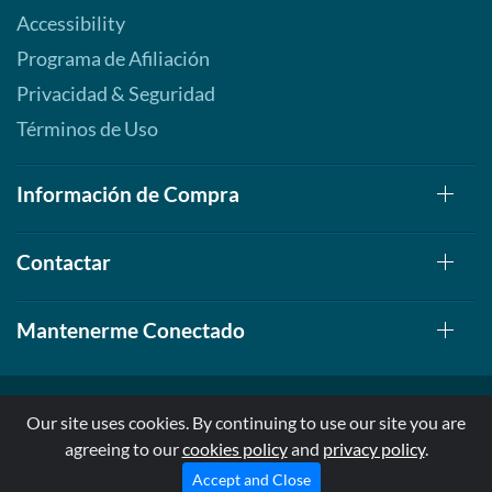
Accessibility
Programa de Afiliación
Privacidad & Seguridad
Términos de Uso
Información de Compra
Contactar
Mantenerme Conectado
Our site uses cookies. By continuing to use our site you are
agreeing to our
cookies policy
and
privacy policy
.
© 1999-2026, AllStarHealth.com | All Rights Reserved
* Estas declaraciones no han sido evaluadas por la FDA
Accept and Close