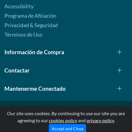
Accessibility
Programa de Afiliación
Privacidad & Seguridad
Términos de Uso
Información de Compra
Contactar
Mantenerme Conectado
Our site uses cookies. By continuing to use our site you are
agreeing to our
cookies policy
and
privacy policy
.
© 1999-2026, AllStarHealth.com | All Rights Reserved
* Estas declaraciones no han sido evaluadas por la FDA
Accept and Close