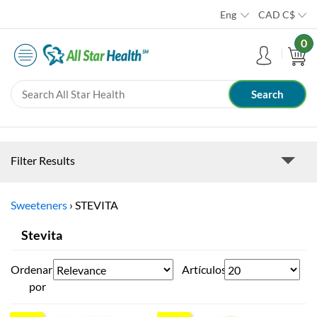
Eng
CAD
C$
0
Filter Results
Sweeteners
›
STEVITA
Stevita
Ordenar
Artículos
por