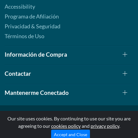
Accessibility
Programa de Afiliación
Privacidad & Seguridad
Términos de Uso
Información de Compra
Contactar
Mantenerme Conectado
Our site uses cookies. By continuing to use our site you are
agreeing to our
cookies policy
and
privacy policy
.
© 1999-2026, AllStarHealth.com | All Rights Reserved
* Estas declaraciones no han sido evaluadas por la FDA
Accept and Close