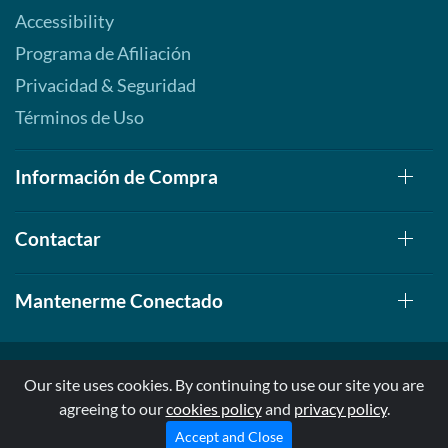
Accessibility
Programa de Afiliación
Privacidad & Seguridad
Términos de Uso
Información de Compra
Contactar
Mantenerme Conectado
Our site uses cookies. By continuing to use our site you are
agreeing to our
cookies policy
and
privacy policy
.
© 1999-2026, AllStarHealth.com | All Rights Reserved
* Estas declaraciones no han sido evaluadas por la FDA
Accept and Close