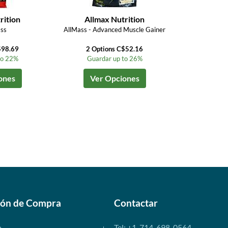
rition
Allmax Nutrition
ss
AllMass - Advanced Muscle Gainer
$98.69
2 Options C$52.16
to 22%
Guardar up to 26%
ones
Ver Opciones
ión de Compra
Contactar
o
Tel: +1-714-698-0564