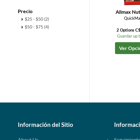
Precio
Allmax Nut
QuickMa
$25 - $50 (2)
$50 - $75 (4)
2 Options C
Guardar up 
Ver Opci
Información del Sitio
Informac
About Us
Seguimient