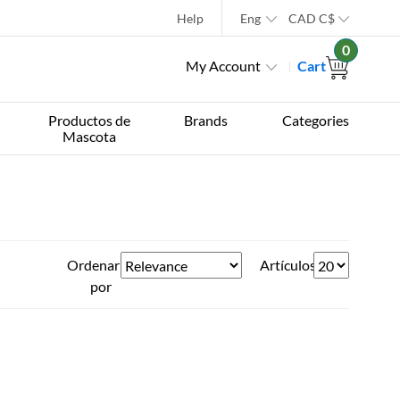
Help
Eng
CAD
C$
0
My Account
Cart
Productos de
Brands
Categories
Mascota
Ordenar
Artículos
por