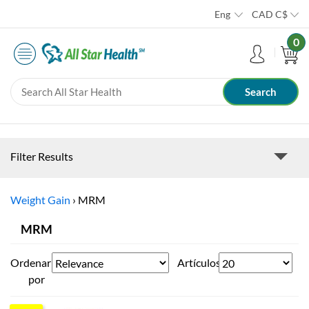
Eng
CAD
C$
0
Filter Results
Weight Gain
›
MRM
MRM
Ordenar
Artículos
por