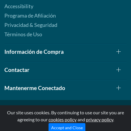
Accessibility
Programa de Afiliación
Privacidad & Seguridad
Términos de Uso
Información de Compra
Contactar
Mantenerme Conectado
Our site uses cookies. By continuing to use our site you are
agreeing to our
cookies policy
and
privacy policy
.
© 1999-2026, AllStarHealth.com | All Rights Reserved
* Estas declaraciones no han sido evaluadas por la FDA
Accept and Close