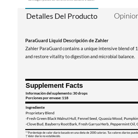
Opinion
Detalles Del Producto
ParaGuard Liquid Descripción de Zahler
Zahler ParaGuard contains a unique intensive blend of 11
and restore vitality to digestion and microbial balance.
Supplement Facts
Información del suplemento: 30 drops
Porciones por envase: 118
Ingrediente
Proprietary Blend
-Fresh Green Black Walnut Hull, Fennel Seed, Quassia Wood, Pumpki
-Clove Bud, Bayberry Root Bark, Fresh Garrya Herb, Peppermint Oil,
**Pordentaje de valor diario basado en una dieta de 2000 calorias. Tus valores diarios pued
† Valor diario no establecido.