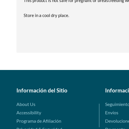
This product is not safe for pregnant or breastfeeding 
Store in a cool dry place.
Información del Sitio
Informac
About Us
Seguimient
Accessibility
Envíos
Programa de Afiliación
Devolucion