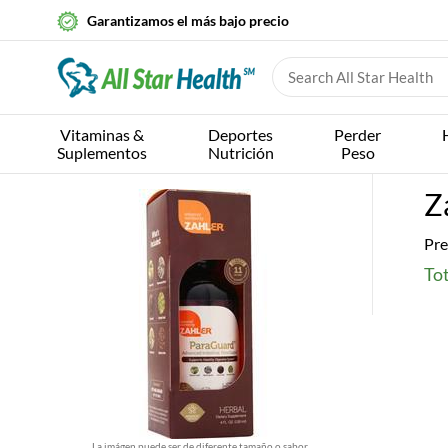
Garantizamos el más bajo precio
Vitaminas &
Deportes
Perder
Suplementos
Nutrición
Peso
Z
Pre
Tot
La imágen puede ser de diferente tamaño o sabor