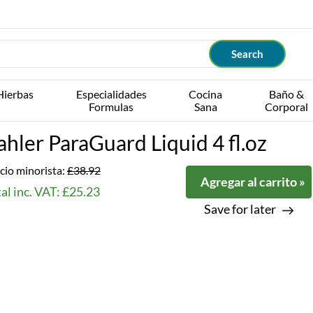
Hierbas
Especialidades
Cocina
Baño &
Formulas
Sana
Corporal
ahler ParaGuard Liquid 4 fl.oz
cio minorista:
£38.92
Agregar al carrito »
al inc. VAT: £25.23
Save for later