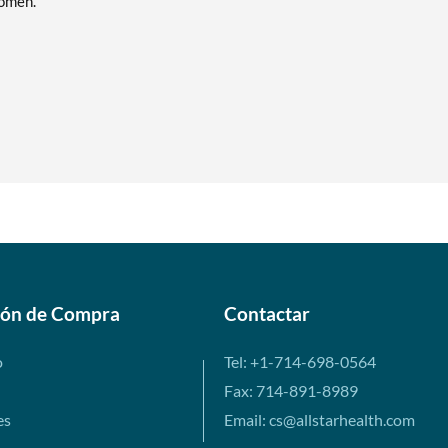
women.
ión de Compra
Contactar
o
Tel: +1-714-698-0564
Fax: 714-891-8989
es
Email: cs@allstarhealth.com