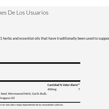
es De Los Usuarios
 herbs and essential oils that have traditionally been used to suppo
Cantidad
% Valor diario**
400mg
†
n Seed, Wormwood Herb, Garlic Bulb,
 Oregano Oil
en ser más altos o bajos dependiendo de tus necesidades calóricas.