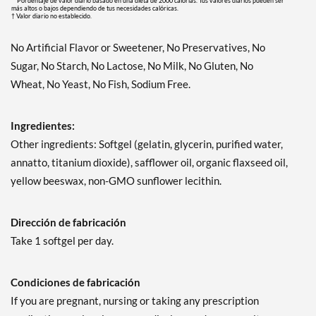
**Pordentaje de valor diario basado en una dieta de 2000 calorias. Tus valores diarios pueden ser
más altos o bajos dependiendo de tus necesidades calóricas.
† Valor diario no establecido.
No Artificial Flavor or Sweetener, No Preservatives, No
Sugar, No Starch, No Lactose, No Milk, No Gluten, No
Wheat, No Yeast, No Fish, Sodium Free.
Ingredientes:
Other ingredients: Softgel (gelatin, glycerin, purified water,
annatto, titanium dioxide), safflower oil, organic flaxseed oil,
yellow beeswax, non-GMO sunflower lecithin.
Dirección de fabricación
Take 1 softgel per day.
Condiciones de fabricación
If you are pregnant, nursing or taking any prescription