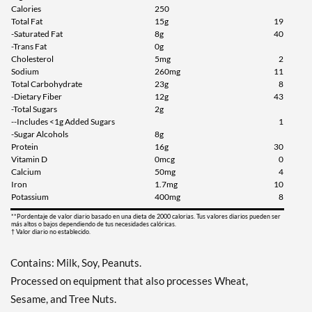
Calories
250
Total Fat
15g
19
Agregar al carrito »
-Saturated Fat
8g
40
Chocolate Peanut Butter 8
-Trans Fat
0g
bars
Cholesterol
5mg
2
Sodium
260mg
11
Precio de venta: £11.68
Total Carbohydrate
23g
8
Guardar 35%
-Dietary Fiber
12g
43
-Total Sugars
2g
Agregar al carrito »
--Includes <1g Added Sugars
1
-Sugar Alcohols
8g
Chocolate Peanut Butter
Protein
16g
30
Pretzel 4 bars
Vitamin D
0mcg
0
Precio de venta: £6.23
Calcium
50mg
4
Iron
1.7mg
10
Guardar 36%
Potassium
400mg
8
Agregar al carrito »
**Pordentaje de valor diario basado en una dieta de 2000 calorias. Tus valores diarios pueden ser
más altos o bajos dependiendo de tus necesidades calóricas.
† Valor diario no establecido.
Peanut Butter Granola 4
bars
Contains: Milk, Soy, Peanuts.
Precio de venta: £6.23
Processed on equipment that also processes Wheat,
Guardar 36%
Sesame, and Tree Nuts.
Agregar al carrito »