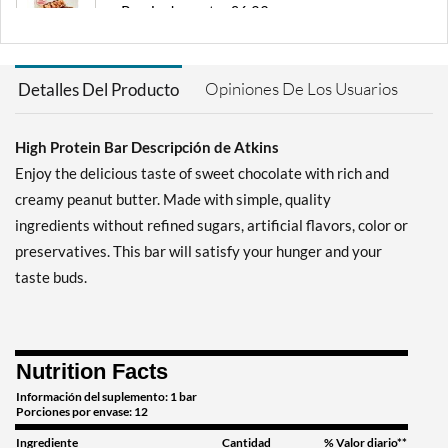
Precio de venta: £6.23
Guardar 36%
Agregar al carrito »
Opiniones De Los Usuarios
Detalles Del Producto
Chocolate Chip Granola 8
bars
High Protein Bar Descripción de Atkins
Precio de venta: £11.68
Guardar 35%
Enjoy the delicious taste of sweet chocolate with rich and
creamy peanut butter. Made with simple, quality
Agregar al carrito »
ingredients without refined sugars, artificial flavors, color or
Chocolate Chip Granola
preservatives. This bar will satisfy your hunger and your
12 bars
taste buds.
Precio de venta: £17.13
Guardar 41%
Agregar al carrito »
Nutrition Facts
Chocolate Peanut Butter 4
bars
Información del suplemento: 1 bar
Porciones por envase: 12
Precio de venta: £6.23
Ingrediente
Cantidad
% Valor diario**
Guardar 36%