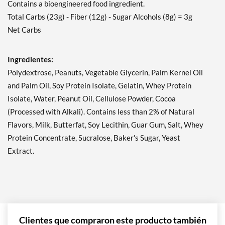
Contains a bioengineered food ingredient.
Peanut Butter Granola 12
Total Carbs (23g) - Fiber (12g) - Sugar Alcohols (8g) = 3g
bars
Net Carbs
Precio de venta: £17.13
Guardar 41%
Ingredientes:
Agregar al carrito »
Polydextrose, Peanuts, Vegetable Glycerin, Palm Kernel Oil
Peanut Butter Granola
and Palm Oil, Soy Protein Isolate, Gelatin, Whey Protein
USE BY 11/6/26 4 bars
Isolate, Water, Peanut Oil, Cellulose Powder, Cocoa
Precio de venta: £4.98
(Processed with Alkali). Contains less than 2% of Natural
SALE!
Flavors, Milk, Butterfat, Soy Lecithin, Guar Gum, Salt, Whey
Guardar 49%
Protein Concentrate, Sucralose, Baker's Sugar, Yeast
Agregar al carrito »
Extract.
Strawberry Shortcake 4
bars
Precio de venta: £6.23
Guardar 36%
Agregar al carrito »
Clientes que compraron este producto también