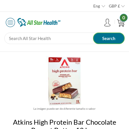
Eng
GBP
£
0
La imágen puede ser de diferente tamaño o sabor
Atkins High Protein Bar Chocolate