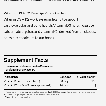
Vitamin D3 + K2 Descripción de Carlson
Vitamin D3 + K2 work synergistically to support
cardiovascular and bone health. Vitamin D3 helps regulate
calcium absorption, and vitamin K2, derived from chickpeas,
helps direct calcium to our bones.
Supplement Facts
Información del suplemento: 2 capsules
Porciones por envase: 60
Ingrediente
Cantidad
% Valor diario**
Vitamin D (as cholecalciferol)
50mcg
250
Vitamin K2 [as MK-7 (menaquinone-7)]
90mcg
†
**Pordentaje de valor diario basado en una dieta de 2000 calorias. Tus valores diarios pueden ser
más altos o bajos dependiendo de tus necesidades calóricas.
† Valor diario no establecido.