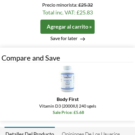
Precio minorista:
£25.32
Total inc. VAT: £25.83
Agregar al carrito »
Save for later
Compare and Save
Body First
Vitamin D3 (2000IU) 240 sgels
Sale Price: £5.68
Opiniones De Los Usuarios
Detalles Del Producto