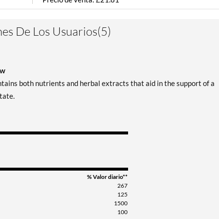
Guardar 40%
es De Los Usuarios(5)
ow
ins both nutrients and herbal extracts that aid in the support of a
tate.
% Valor diario**
267
125
1500
100