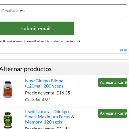
submit email
ou'll receive a one time email when this product arrives in stock.
[close]
Alternar productos
Now Ginkgo Biloba
Agregar al carrito
(120mg) 200 vcaps
Precio de venta: £16.35
Guardar 48%
Irwin Naturals Ginkgo
Agregar al carrito
Smart Maximum Focus &
Memory 120 sgels
Precio de venta: £21.81