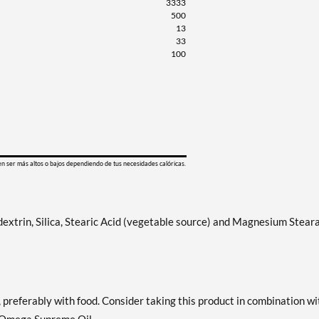
3333
500
13
33
100
en ser más altos o bajos dependiendo de tus necesidades calóricas.
dextrin, Silica, Stearic Acid (vegetable source) and Magnesium Stear
, preferably with food. Consider taking this product in combination wi