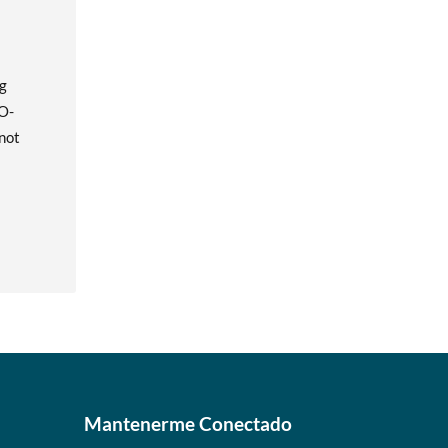
ng
AO-
 not
Mantenerme Conectado