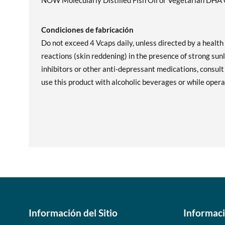
NOW Molecularly Distilled Fish Oil or Vegetarian DHA
Condiciones de fabricación
Do not exceed 4 Vcaps daily, unless directed by a healt
reactions (skin reddening) in the presence of strong sun
inhibitors or other anti-depressant medications, consult
use this product with alcoholic beverages or while oper
Información del Sitio
Informac