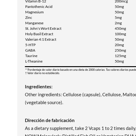
Vitamin B-12
200mcg
Pantothenic Acid
50mg
Magnesium
50mg
Zinc
5mg
Manganese
2mg
St. John's Wort Extract
450mg
Holy Basil Extract
100mg
Valerian 4:1 Extract
50mg
5-HTP
20mg
GABA
250mg
Taurine
125mg
L-Theanine
50mg
**Pordentaje de valor diario basado en una dieta de 2000 calorias. Tus valores diarios pued
† Valor diario no establecido.
Ingredientes:
Other ingredients: Cellulose (capsule), Cellulose, Malto
(vegetable source).
Dirección de fabricación
As a dietary supplement, take 2 Vcaps 1 to 2 times daily