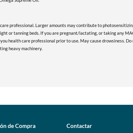
 Omega Supreme Oil.
h care professional. Larger amounts may contribute to photosensitizi
light or tanning beds. If you are pregnant/lactating, or taking any M
 you health care professional prior to use. May cause drowsiness. Do
ating heavy machinery.
ión de Compra
Contactar