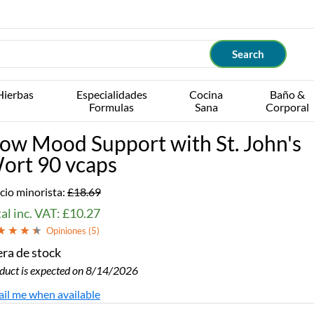
Hierbas
Especialidades
Cocina
Baño &
Formulas
Sana
Corporal
ow Mood Support with St. John's
ort 90 vcaps
cio minorista:
£18.69
al inc. VAT: £10.27
Opiniones (
5
)
ra de stock
duct is expected on 8/14/2026
il me when available