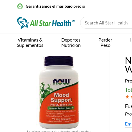
Garantizamos el más bajo precio
Vitaminas &
Deportes
Perder
Suplementos
Nutrición
Peso
N
W
Pre
Tot
Fue
Pro
Ema
La imágen puede ser de diferente tamaño o sabor