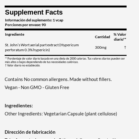
Supplement Facts
Información del suplemento: 1 vcap
Porciones por envase: 90
Ingrediente
% Valor
Cantidad
diario**
St. John’s Wort aerial part extract (Hypericum
300mg
†
perforatum 0.3% hypericin)
**Pordentaje de valor diario basado en una dieta de 2000 calorias. Tus valores diarios pueden ser
más altos o bajos dependiendo de tus necesidades calóricas.
† Valor diario no establecido.
Contains No common allergens. Made without fillers.
Vegan - Non GMO - Gluten Free
Ingredientes:
Other Ingredients: Vegetarian Capsule (plant cellulose)
Dirección de fabricación