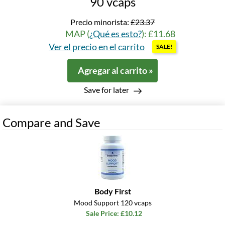
90 vcaps
Precio minorista:
£23.37
MAP (
¿Qué es esto?
): £11.68
Ver el precio en el carrito
SALE!
Agregar al carrito »
Save for later
Compare and Save
Body First
Mood Support 120 vcaps
Sale Price: £10.12